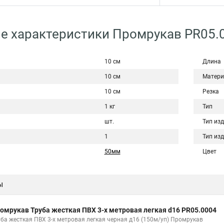
е характеристики Промрукав PR05.
10 см
Длина
10 см
Матери
10 см
Резка
1 кг
Тип
шт.
Тип из
1
Тип из
50мм
Цвет
ы
омрукав Труба жесткая ПВХ 3-х метровая легкая d16 PR05.0004
уба жесткая ПВХ 3-х метровая легкая черная д16 (150м/уп) Промрукав