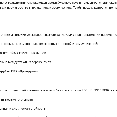
ного воздействия окружающей среды. Жесткие трубы применяются для скрытой
х и производственных зданиях и сооружениях. Трубы подразделяются по про
очных и силовых электросетей, эксплуатируемых при напряжении переменног
терных, телевизионных, телефонных и IT-сетей и коммуникаций;
огнестойких кабельных линиях;
дки в междуэтажных перекрытиях.
труб из ПВХ «Промрукав».
ответствует требованиям пожарной безопасности по ГОСТ Р53313-2009, кате
 из первичного сырья;
онная и химическая стойкость;