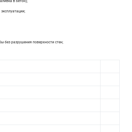
аливка в бетон);
 эксплуатации;
бы без разрушения поверхности стен;