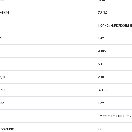
нение
УХЛ2
Поливинилхлорид (
в
Нет
9005
50
, Н
200
 °C
-40...60
ние
Нет
ТУ 22.21.21-001-52
злучению
Нет