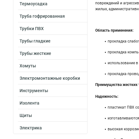
повреждений и агрессив
Термоусадка
жилых, административны
Труба гофрированная
Трубки ПВХ
Область применения:
Трубы гладкие
прокладка слабот
прокладка компью
Трубы жесткие
использование в 
Хомуты
прокладка прово
Электромонтажные коробки
Преимущества жестких 
Инструменты
Надежность:
Изолента
пластикат ПВХ со
Щиты
изготавливаются
Электрика
высокая коррози