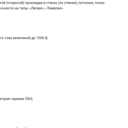
 (открытой) прокладки в стенах (по стенам), потолках, полах
чности на типы: «Легкая», «Тяжелая».
о тока величиной до 1000 В;
гория горения ПВ-0;