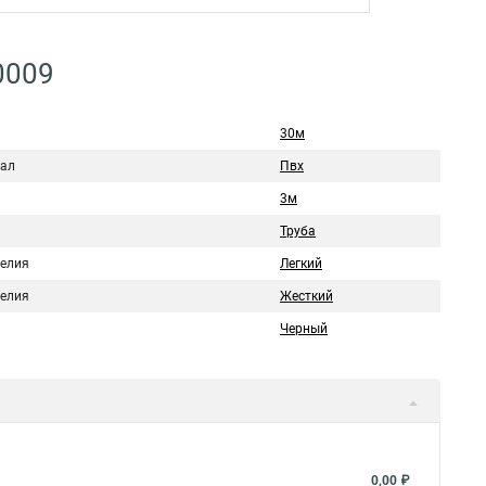
0009
30м
ал
Пвх
3м
Труба
делия
Легкий
делия
Жесткий
Черный
0,00 ₽