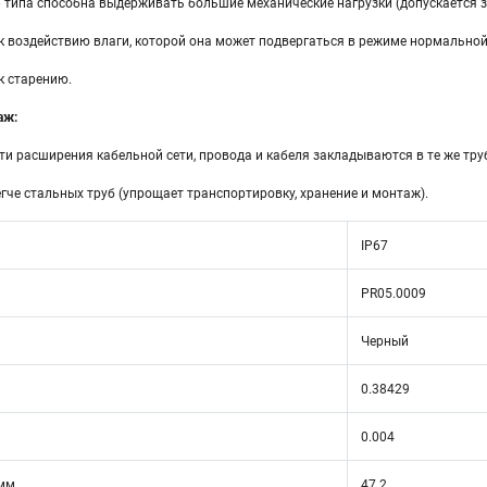
 типа способна выдерживать большие механические нагрузки (допускается з
к воздействию влаги, которой она может подвергаться в режиме нормальной
к старению.
аж:
и расширения кабельной сети, провода и кабеля закладываются в те же тру
легче стальных труб (упрощает транспортировку, хранение и монтаж).
IP67
PR05.0009
Черный
0.38429
0.004
 мм
47.2