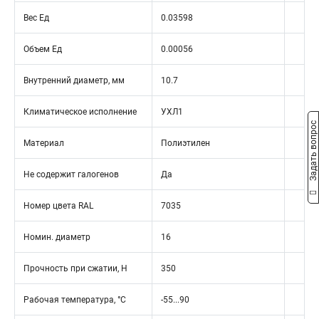
Вес Ед
0.03598
Объем Ед
0.00056
Внутренний диаметр, мм
10.7
Климатическое исполнение
УХЛ1
Задать вопрос
Материал
Полиэтилен
Не содержит галогенов
Да
Номер цвета RAL
7035
Номин. диаметр
16
Прочность при сжатии, Н
350
Рабочая температура, °C
-55...90