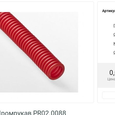
Артику
0
Цена
Промрукав PR02.0088