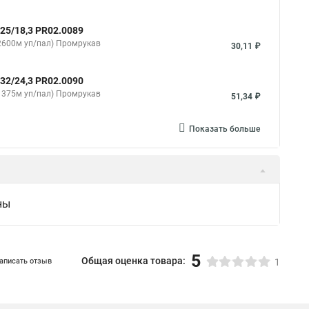
25/18,3 PR02.0089
2600м уп/пал) Промрукав
30,11 ₽
32/24,3 PR02.0090
1375м уп/пал) Промрукав
51,34 ₽
Показать больше
ны
5
Общая оценка товара:
аписать отзыв
1