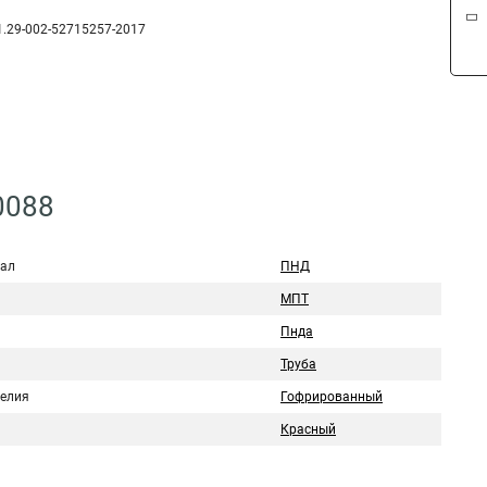
1.29-002-52715257-2017
0088
ал
ПНД
МПТ
Пнда
Труба
делия
Гофрированный
Красный