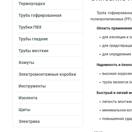
Термоусадка
Труба гофрированна
Труба гофрированная
полипропиленовых (PP) 
Трубки ПВХ
Область применения
для изоляции и з
Трубы гладкие
для предотвраще
Трубы жесткие
для определения
Хомуты
Надежность и безоп
высокая коррози
Электромонтажные коробки
труба является б
Инструменты
Быстрый и легкий м
Изолента
легкость монтажа
Щиты
минимальное кол
повышенная удар
Электрика