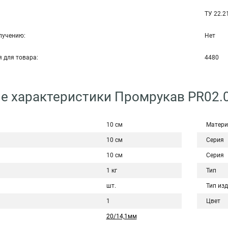
ТУ 22.2
злучению:
Нет
я для товара:
4480
е характеристики Промрукав PR02.
10 см
Матери
10 см
Серия
10 см
Серия
1 кг
Тип
шт.
Тип из
1
Цвет
20/14,1мм