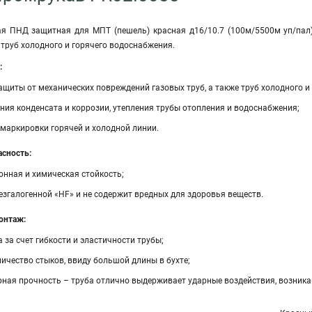
я ПНД защитная для МПТ (пешель) красная д16/10.7 (100м/5500м уп/пал
труб холодного и горячего водоснабжения.
:
ащиты от механических повреждений газовых труб, а также труб холодного и
ния конденсата и коррозии, утепления трубы отопления и водоснабжения;
 маркировки горячей и холодной линии.
асность:
онная и химическая стойкость;
езгалогенной «HF» и не содержит вредных для здоровья веществ.
онтаж:
 за счет гибкости и эластичности трубы;
ичество стыков, ввиду большой длины в бухте;
ная прочность – труба отлично выдерживает ударные воздействия, возник