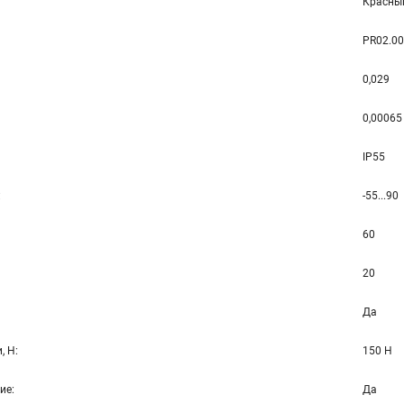
Красны
PR02.0
0,029
0,00065
IP55
а:
-55...90
60
20
Да
и, Н:
150 Н
ние:
Да