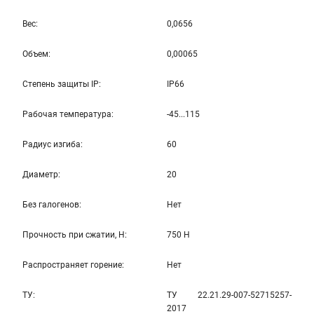
Вес:
0,0656
Объем:
0,00065
Степень защиты IP:
IP66
Рабочая температура:
-45...115
Радиус изгиба:
60
Диаметр:
20
Без галогенов:
Нет
Прочность при сжатии, Н:
750 Н
Распространяет горение:
Нет
ТУ:
ТУ 22.21.29-007-52715257-
2017