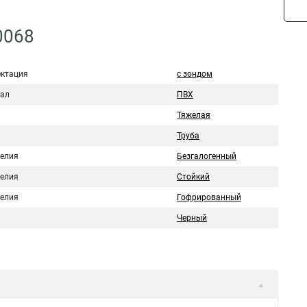
0068
ктация
с зондом
ал
ПВХ
Тяжелая
Труба
делия
Безгалогенный
делия
Стойкий
делия
Гофрированный
Черный