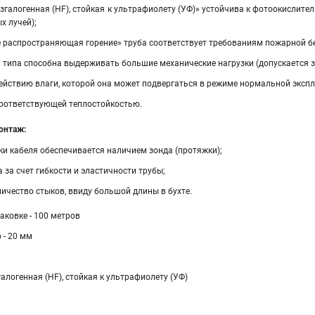
згалогенная (HF), стойкая к ультрафиолету (УФ)» устойчива к фотоокислит
х лучей);
 распространяющая горение» труба соответствует требованиям пожарной безопа
 типа способна выдерживать большие механические нагрузки (допускается з
ействию влаги, которой она может подвергаться в режиме нормальной экспл
соответствующей теплостойкостью.
онтаж:
ки кабеля обеспечивается наличием зонда (протяжки);
 за счет гибкости и эластичности трубы;
ичество стыков, ввиду большой длины в бухте.
аковке - 100 метров
 - 20 мм
галогенная (HF), стойкая к ультрафиолету (УФ)