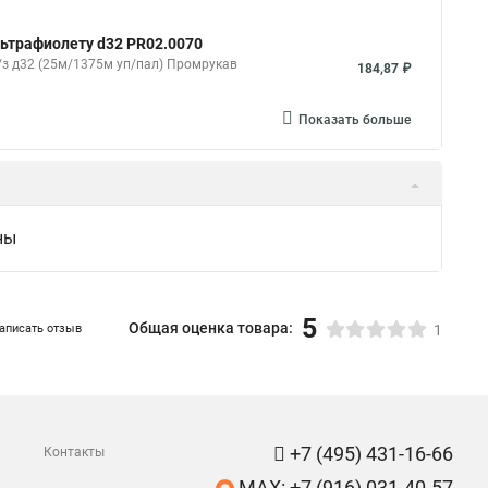
льтрафиолету d32 PR02.0070
/з д32 (25м/1375м уп/пал) Промрукав
184,87 ₽
Показать больше
ны
5
Общая оценка товара:
аписать отзыв
1
+7 (495) 431-16-66
Контакты
MAX: +7 (916) 031-40-57