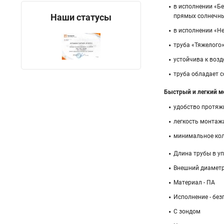
в исполнении «Бе
Наши статусы
прямых солнечны
в исполнении «Не
труба «Тяжелого»
устойчива к возд
труба обладает 
Быстрый и легкий м
удобство протяж
легкость монтажа
минимальное кол
Длина трубы в уп
Внешний диаметр
Материал - ПА
Исполнение - без
С зондом