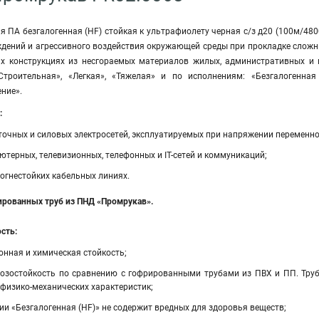
я ПА безгалогенная (HF) стойкая к ультрафиолету черная с/з д20 (100м/48
дений и агрессивного воздействия окружающей среды при прокладке сложны
х конструкциях из несгораемых материалов жилых, административных и 
троительная», «Легкая», «Тяжелая» и по исполнениям: «Безгалогенная 
ние».
:
очных и силовых электросетей, эксплуатируемых при напряжении переменног
терных, телевизионных, телефонных и IT-сетей и коммуникаций;
огнестойких кабельных линиях.
рованных труб из ПНД «Промрукав».
сть:
онная и химическая стойкость;
зостойкость по сравнению с гофрированными трубами из ПВХ и ПП. Труба
 физико-механических характеристик;
ии «Безгалогенная (HF)» не содержит вредных для здоровья веществ;