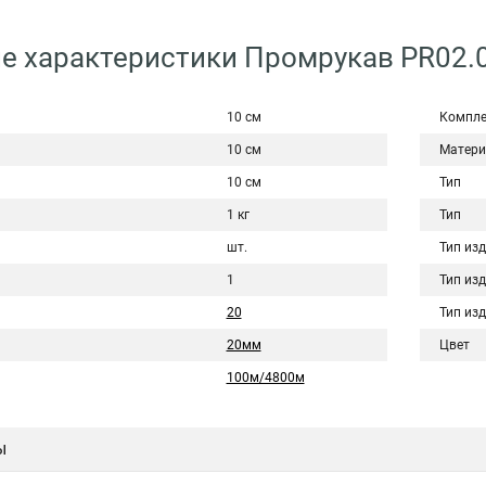
е характеристики Промрукав PR02.
10 см
Компле
10 см
Матери
10 см
Тип
1 кг
Тип
шт.
Тип из
1
Тип из
20
Тип из
20мм
Цвет
100м/4800м
ы