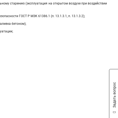
ельному старению (эксплуатация на открытом воздухе при воздействии
сности ГОСТ Р МЭК 61386.1 (п. 13.1.3.1, п. 13.1.3.2);
аливка бетоном);
уатации;
Задать вопрос