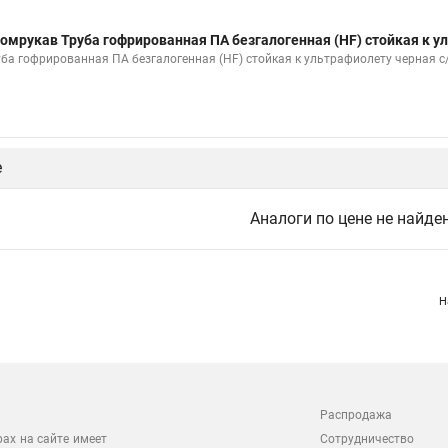
омрукав Труба гофрированная ПА безгалогенная (HF) стойкая к у
уба гофрированная ПА безгалогенная (HF) стойкая к ультрафиолету черная с
е
Аналоги по цене не найде
Н
Распродажа
Сотрудничество
рах на сайте имеет