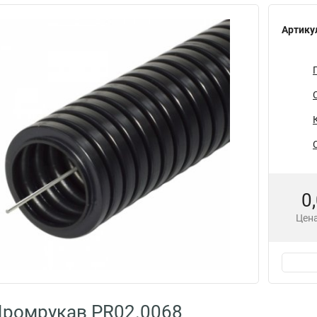
Артику
0
Цена
Промрукав PR02.0068