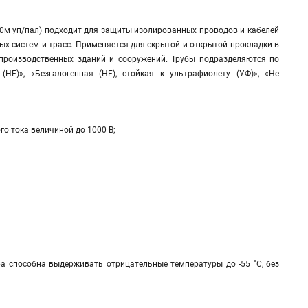
00м уп/пал) подходит для защиты изолированных проводов и кабелей
х систем и трасс. Применяется для скрытой и открытой прокладки в
производственных зданий и сооружений. Трубы подразделяются по
(HF)», «Безгалогенная (HF), стойкая к ультрафиолету (УФ)», «Не
о тока величиной до 1000 В;
 способна выдерживать отрицательные температуры до -55 ˚С, без