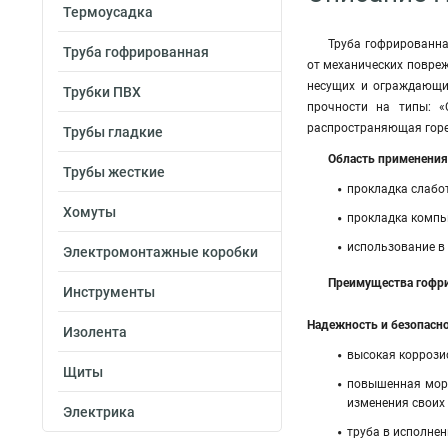
Термоусадка
Труба гофрированна
Труба гофрированная
от механических повреж
несущих и ограждающи
Трубки ПВХ
прочности на типы: «С
распространяющая горе
Трубы гладкие
Область применения
Трубы жесткие
прокладка слабот
Хомуты
прокладка компью
использование в 
Электромонтажные коробки
Преимущества гофри
Инструменты
Надежность и безопасно
Изолента
высокая коррози
Щиты
повышенная моро
изменения своих
Электрика
труба в исполнен