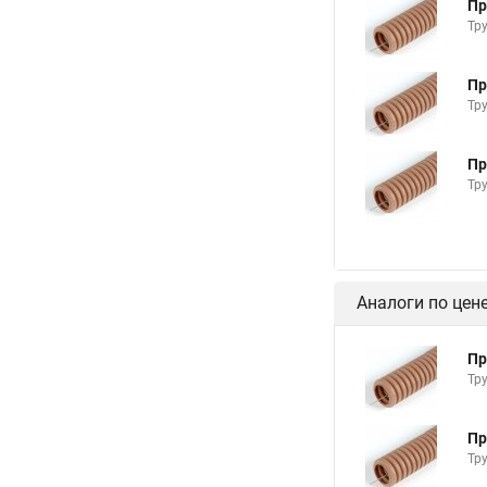
Пр
Тр
Пр
Тр
Пр
Тр
Аналоги по цен
Пр
Тр
Пр
Тр