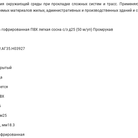
твия окружающей среды при прокладке сложных систем и трасс. Применя
аемых материалов жилых, административных и производственных зданий и соо
 гофрированная ПВХ легкая сосна с/з д25 (50 м/уп) Промрукав
U.АГ35.H03927
крытый
Да
уется
ПВХ
6
мм25
, мм18.3
гофрированная