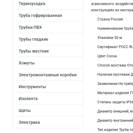
Термоусадка
агрессивного воздейс
конструкциях из несгор
Труба гофрированная
Страна Россия
Трубки ПВХ
Наименование Труба
Упаковки 50 м
Трубы гладкие
Сертификат POCC R
Трубы жесткие
Цвет Сосна
Хомуты
Способ монтажа От
Электромонтажные коробки
Наличие протяжки 
Заземление Не треб
Инструменты
Материал изделия 
Изолента
Степень защиты IP6
Щиты
Диаметр внешний, 
Диаметр внутренний
Электрика
Тип изделия Труба 