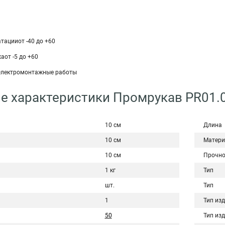
тацииот -40 до +60
аот -5 до +60
Электромонтажные работы
е характеристики Промрукав PR01.
10 см
Длина
10 см
Матери
10 см
Прочно
1 кг
Тип
шт.
Тип
1
Тип из
50
Тип из