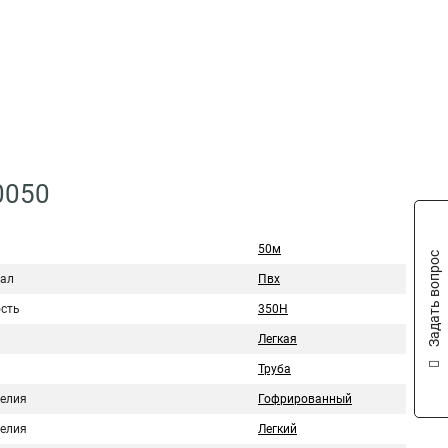
0050
50м
Задать вопрос
ал
Пвх
сть
350H
Легкая
Труба
делия
Гофрированный
делия
Легкий