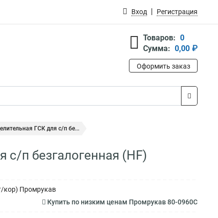
Вход
Регистрация
Товаров:
0
Сумма:
0,00 ₽
Оформить заказ
лительная ГСК для с/п бе...
 с/п безгалогенная (HF)
шт/кор) Промрукав
Купить по низким ценам Промрукав 80-0960С