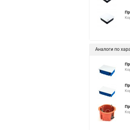
Пр
Ко
Аналоги по хар
Пр
Ко
Пр
Ко
Пр
Ко