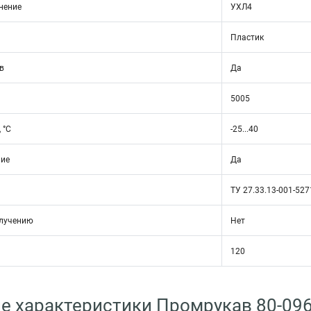
нение
УХЛ4
Пластик
в
Да
5005
 °C
-25...40
ние
Да
ТУ 27.33.13-001-52
злучению
Нет
120
е характеристики Промрукав 80-09