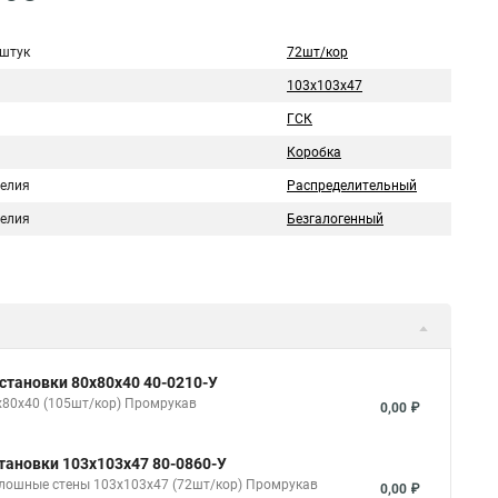
 штук
72шт/кор
103х103х47
ГСК
Коробка
делия
Распределительный
делия
Безгалогенный
становки 80х80х40 40-0210-У
х80х40 (105шт/кор) Промрукав
0,00 ₽
тановки 103х103х47 80-0860-У
плошные стены 103х103х47 (72шт/кор) Промрукав
0,00 ₽