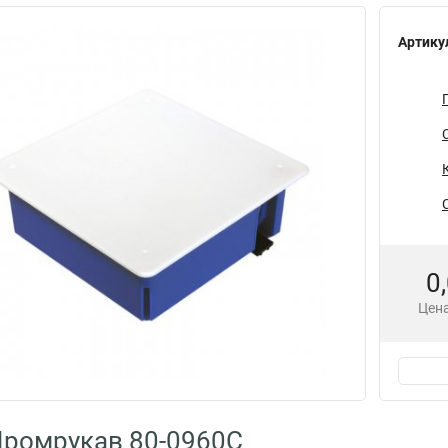
Артику
0
Цена
Промрукав 80-0960С