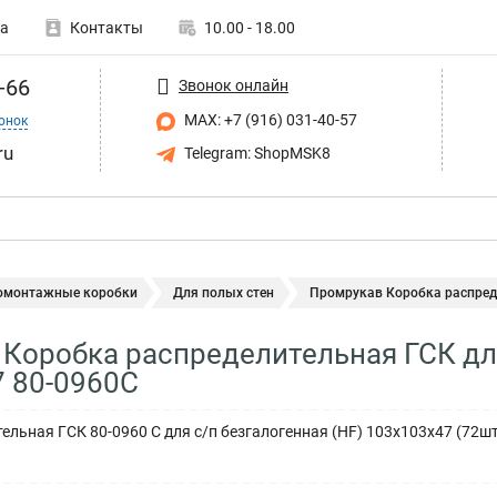
а
Контакты
10.00 - 18.00
-66
Звонок онлайн
MAX: +7 (916) 031-40-57
онок
ru
Telegram: ShopMSK8
омонтажные коробки
Для полых стен
Промрукав Коробка распреде
Коробка распределительная ГСК для
 80-0960С
ельная ГСК 80-0960 С для с/п безгалогенная (HF) 103х103х47 (72