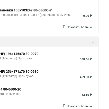
тановки 103х103х47 80-0860С-У
 сплошные стены 103х103х47 (72шт/кор) Промрукав
0,00 ₽
Показать больше
HF) 196х146х70 80-0970
0 (16шт/кор) Промрукав
308,66 ₽
HF) 256х171х70 80-0980
0 (12шт/кор) Промрукав
459,30 ₽
44 80-0600-2С
кор) Промрукав
53,10 ₽
Показать больше