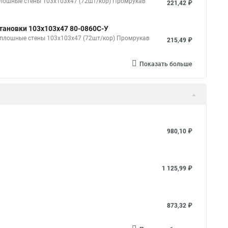
плошные стены 103х103х47 (72шт/кор) Промрукав
221,42 ₽
тановки 103х103х47 80-0860С-У
 сплошные стены 103х103х47 (72шт/кор) Промрукав
215,49 ₽
Показать больше
980,10 ₽
1 125,99 ₽
873,32 ₽