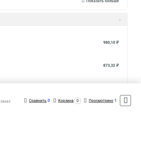
Показать больше
980,10 ₽
873,32 ₽
1 038,82 ₽
0
1
Сравнить
Корзина
0
Просмотрено
 заказ
Показать больше
5
Общая оценка товара:
аписать отзыв
1