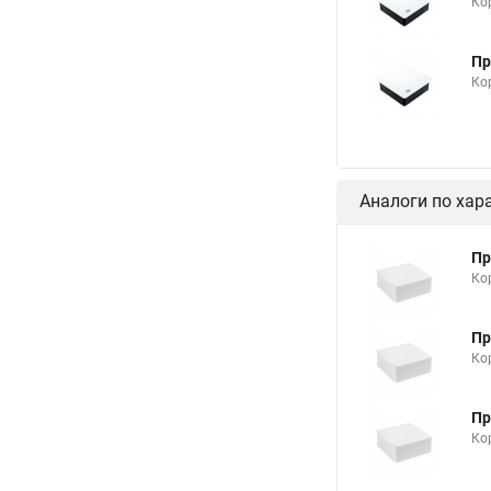
Ко
Пр
Ко
Аналоги по хар
Пр
Ко
Пр
Ко
Пр
Ко