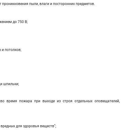
т проникновения пыли, влаги и посторонних предметов.
жением до 750 В;
 и потолков;
щи шпильки;
 во время пожара при выходе из строя отдельных оповещателей,
*
т вредных для здоровья веществ
;