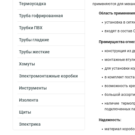
Термоусадка
применяются для механи
Область применения
Труба гофрированная
установка в сетя
Трубки ПВХ
входят в состав 
Трубы гладкие
Преимущества огнес
конструкция из д
Трубы жесткие
монтажные втулк
Хомуты
для установки ко
Электромонтажные коробки
в комплект поста
возможность кре
Инструменты
большой ассорти
Изолента
наличие термоп
подключенных па
Щиты
Надежность:
Электрика
материал коробок