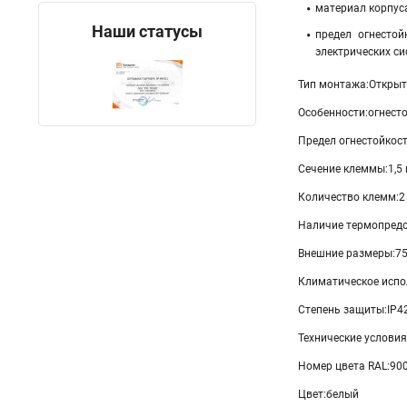
материал корпус
Наши статусы
предел огнесто
электрических си
Тип монтажа:Откры
Особенности:огнест
Предел огнестойкост
Сечение клеммы:1,5
Количество клемм:2
Наличие термопредо
Внешние размеры:7
Климатическое испо
Степень защиты:IP4
Технические условия
Номер цвета RAL:90
Цвет:белый