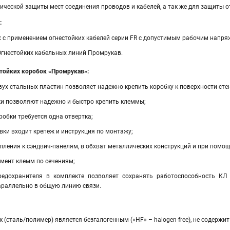
ческой защиты мест соединения проводов и кабелей, а так же для защиты о
:
х с применением огнестойких кабелей серии FR с допустимым рабочим напря
Огнестойких кабельных линий Промрукав.
тойких коробок «Промрукав»:
вух стальных пластин позволяет надежно крепить коробку к поверхности стен
и позволяют надежно и быстро крепить клеммы;
робки требуется одна отвертка;
вки входит крепеж и инструкция по монтажу;
пления к сэндвич-панелям, в обхват металлических конструкций и при помо
мент клемм по сечениям;
редохранителя в комплекте позволяет сохранять работоспособность КЛ
раллельно в общую линию связи.
 (сталь/полимер) является безгалогенным («HF» – halogen-free), не содержи