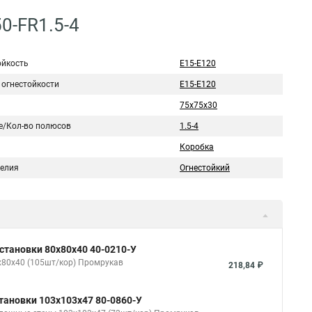
0-FR1.5-4
ойкость
Е15-Е120
 огнестойкости
Е15-Е120
75х75х30
е/Кол-во полюсов
1.5-4
Коробка
делия
Огнестойкий
становки 80х80х40 40-0210-У
х80х40 (105шт/кор) Промрукав
218,84 ₽
тановки 103х103х47 80-0860-У