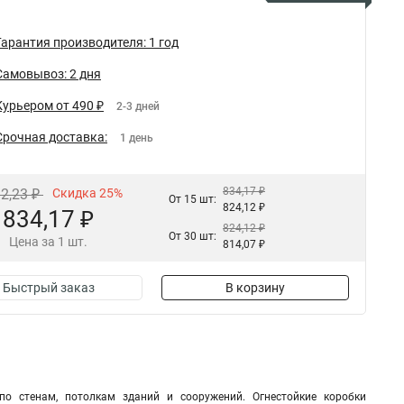
Гарантия производителя: 1 год
Самовывоз: 2 дня
Курьером от 490 ₽
2-3 дней
Срочная доставка:
1 день
834,17 ₽
12,23 ₽
Скидка 25%
От 15 шт:
824,12 ₽
834,17 ₽
824,12 ₽
От 30 шт:
Цена за 1 шт.
814,07 ₽
Быстрый заказ
В корзину
по стенам, потолкам зданий и сооружений. Огнестойкие коробки