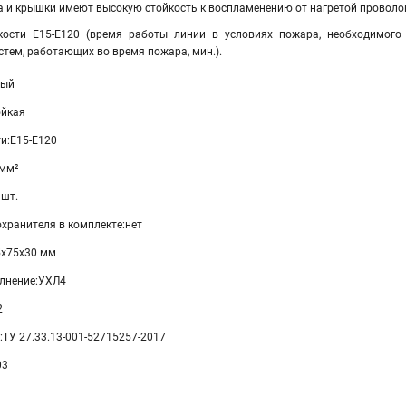
а и крышки имеют высокую стойкость к воспламенению от нагретой проволок
йкости Е15-Е120 (время работы линии в условиях пожара, необходимог
стем, работающих во время пожара, мин.).
тый
ойкая
и:Е15-Е120
 мм²
 шт.
хранителя в комплекте:нет
5х75х30 мм
лнение:УХЛ4
2
:ТУ 27.33.13-001-52715257-2017
03