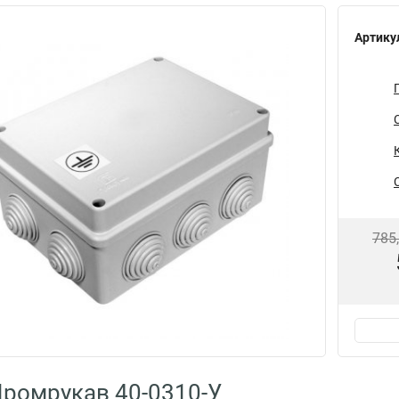
Артику
785
ромрукав 40-0310-У