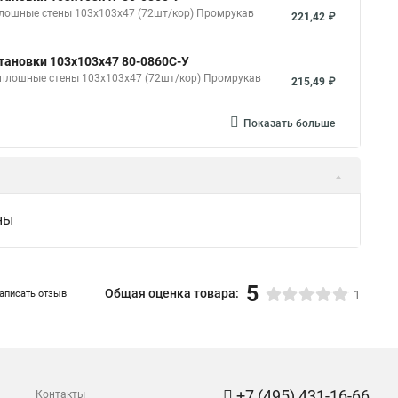
плошные стены 103х103х47 (72шт/кор) Промрукав
221,42 ₽
тановки 103х103х47 80-0860С-У
 сплошные стены 103х103х47 (72шт/кор) Промрукав
215,49 ₽
Показать больше
ны
5
Общая оценка товара:
аписать отзыв
1
+7 (495) 431-16-66
Контакты