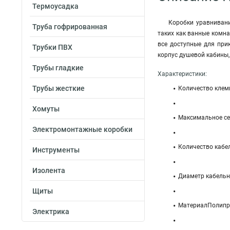
Термоусадка
Коробки уравниван
Труба гофрированная
таких как ванные комн
все доступные для при
Трубки ПВХ
корпус душевой кабины,
Трубы гладкие
Характеристики:
Трубы жесткие
Количество кле
Хомуты
Максимальное се
Электромонтажные коробки
Количество кабе
Инструменты
Изолента
Диаметр кабельн
Щиты
МатериалПолипро
Электрика