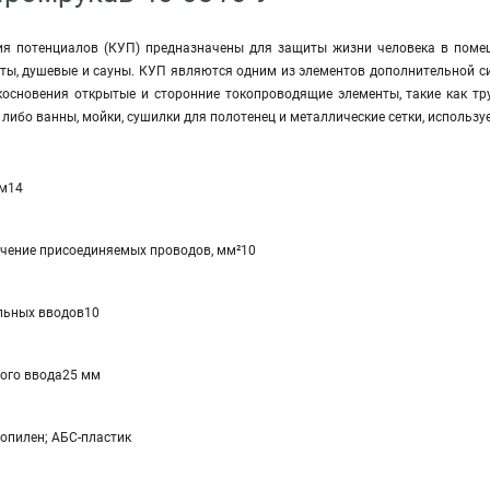
ия потенциалов (КУП) предназначены для защиты жизни человека в поме
аты, душевые и сауны. КУП являются одним из элементов дополнительной 
косновения открытые и сторонние токопроводящие элементы, такие как т
 либо ванны, мойки, сушилки для полотенец и металлические сетки, использу
мм14
чение присоединяемых проводов, мм²10
льных вводов10
ого ввода25 мм
пилен; АБС-пластик