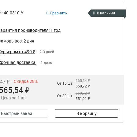
л:
40-0310-У
Сравнить
В наличии
Гарантия производителя: 1 год
Самовывоз: 2 дня
Курьером от 490 ₽
2-3 дней
Срочная доставка:
1 день
565,54 ₽
,47 ₽
Скидка 28%
От 15 шт:
558,72 ₽
565,54 ₽
558,72 ₽
От 30 шт:
Цена за 1 шт.
551,91 ₽
Быстрый заказ
В корзину