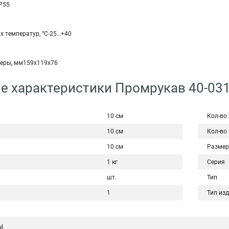
P55
х температур, °С-25…+40
еры, мм159х119х76
е характеристики Промрукав 40-031
10 см
Кол-во
10 см
Кол-во
10 см
Размер
1 кг
Серия
шт.
Тип
1
Тип из
ы