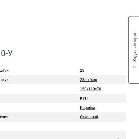
Задать вопрос
0-У
 штук
28
 штук
28шт/кор
150х110х70
КУП
Коробка
делия
Открытый