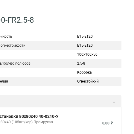
0-FR2.5-8
ойкость
Е15-Е120
 огнестойкости
Е15-Е120
100х100х50
е/Кол-во полюсов
2.5-8
Коробка
делия
Огнестойкий
становки 80х80х40 40-0210-У
х80х40 (105шт/кор) Промрукав
0,00 ₽