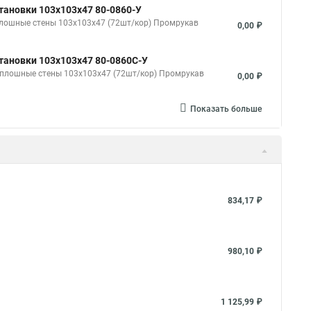
тановки 103х103х47 80-0860-У
плошные стены 103х103х47 (72шт/кор) Промрукав
0,00 ₽
тановки 103х103х47 80-0860С-У
 сплошные стены 103х103х47 (72шт/кор) Промрукав
0,00 ₽
Показать больше
834,17 ₽
980,10 ₽
1 125,99 ₽