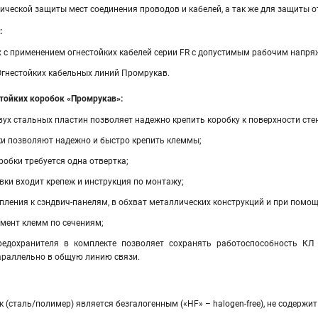
ческой защиты мест соединения проводов и кабелей, а так же для защиты о
:
х с применением огнестойких кабелей серии FR с допустимым рабочим напря
Огнестойких кабельных линий Промрукав.
тойких коробок «Промрукав»:
вух стальных пластин позволяет надежно крепить коробку к поверхности стен
и позволяют надежно и быстро крепить клеммы;
робки требуется одна отвертка;
вки входит крепеж и инструкция по монтажу;
пления к сэндвич-панелям, в обхват металлических конструкций и при помо
мент клемм по сечениям;
редохранителя в комплекте позволяет сохранять работоспособность КЛ
раллельно в общую линию связи.
 (сталь/полимер) является безгалогенным («HF» – halogen-free), не содержи