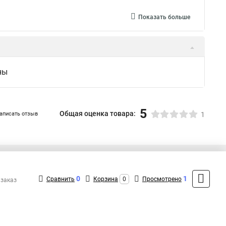
Показать больше
ны
5
Общая оценка товара:
аписать отзыв
1
+7 (495) 431-16-66
Контакты
0
1
Сравнить
Корзина
0
Просмотрено
 заказ
MAX: +7 (916) 031-40-57
ShopMSK8
(Круглосуточно)