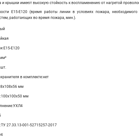
а и крышки имеют высокую стойкость к воспламенению от нагретой проволок
йкости Е15-Е120 (время работы линии в условиях пожара, необходимог
стем, работающих во время пожара, мин.).
тый
ойкая
и:Е15-Е120
 мм²
 шт.
хранителя в комплекте:нет
08х108х56 мм
:100х100х50 мм
лнение:УХЛ4
5
:ТУ 27.33.13-001-52715257-2017
04