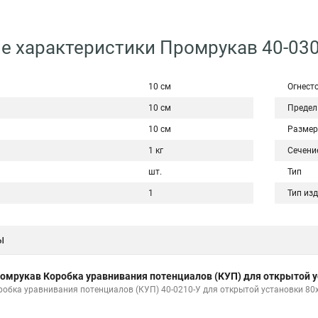
е характеристики Промрукав 40-030
10 см
Огнест
10 см
Предел
10 см
Размер
1 кг
Сечени
шт.
Тип
1
Тип из
ы
омрукав Коробка уравнивания потенциалов (КУП) для открытой у
робка уравнивания потенциалов (КУП) 40-0210-У для открытой установки 80