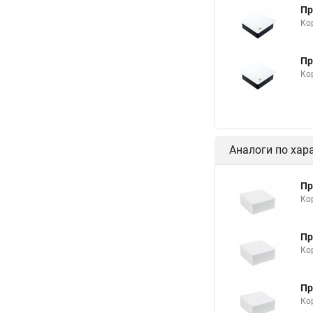
Пр
Ко
Пр
Ко
Аналоги по хар
Пр
Ко
Пр
Ко
Пр
Ко