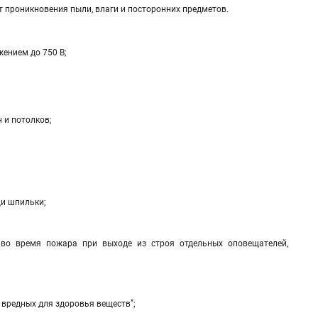
т проникновения пыли, влаги и посторонних предметов.
жением до 750 В;
 и потолков;
щи шпильки;
 во время пожара при выходе из строя отдельных оповещателей,
*
т вредных для здоровья веществ
;