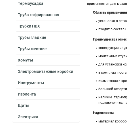
Термоусадка
применяются для механи
Область применения
Труба гофрированная
установка в сетя
Трубки ПВХ
входят в состав 
Трубы гладкие
Преимущества огнес
конструкция из д
Трубы жесткие
монтажные втулк
Хомуты
для установки ко
Электромонтажные коробки
в комплект поста
возможность кре
Инструменты
большой ассорти
Изолента
наличие термоп
подключенных па
Щиты
Надежность:
Электрика
материал коробок