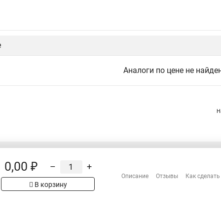
е
Аналоги по цене не найде
Н
0,00 ₽
–
+
Распродажа
Описание
Отзывы
Как сделать
Сотрудничество
рах на сайте имеет
В корзину
 проверяйте товар
Гарантия
Оплата
Доставка