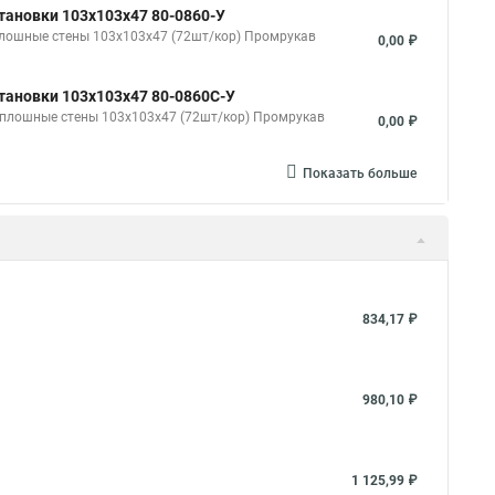
тановки 103х103х47 80-0860-У
плошные стены 103х103х47 (72шт/кор) Промрукав
0,00 ₽
тановки 103х103х47 80-0860С-У
 сплошные стены 103х103х47 (72шт/кор) Промрукав
0,00 ₽
Показать больше
834,17 ₽
980,10 ₽
1 125,99 ₽