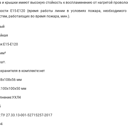
а и крышки имеют высокую стойкость к воспламенению от нагретой проволок
йкости Е15-Е120 (время работы линии в условиях пожара, необходимог
стем, работающих во время пожара, мин.).
тый
ойкая
и:Е15-Е120
 мм²
 шт.
хранителя в комплекте:нет
08х108х56 мм
:100х100х50 мм
лнение:УХЛ4
5
:ТУ 27.33.13-001-52715257-2017
04