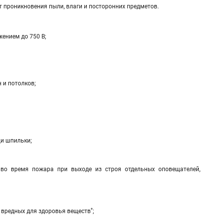
т проникновения пыли, влаги и посторонних предметов.
жением до 750 В;
 и потолков;
щи шпильки;
 во время пожара при выходе из строя отдельных оповещателей,
*
т вредных для здоровья веществ
;