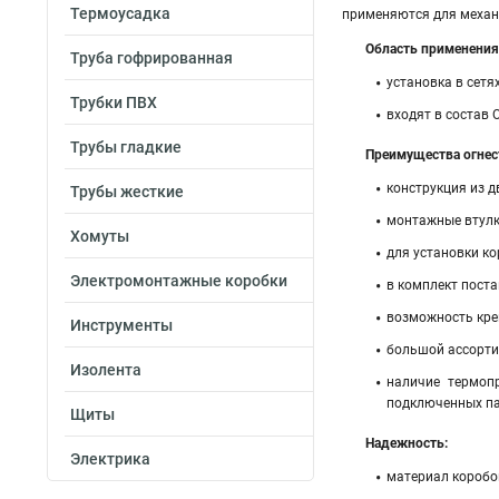
Термоусадка
применяются для механи
Область применения
Труба гофрированная
установка в сетя
Трубки ПВХ
входят в состав 
Трубы гладкие
Преимущества огнес
конструкция из д
Трубы жесткие
монтажные втулк
Хомуты
для установки ко
Электромонтажные коробки
в комплект поста
возможность кре
Инструменты
большой ассорти
Изолента
наличие термоп
подключенных па
Щиты
Надежность:
Электрика
материал коробок