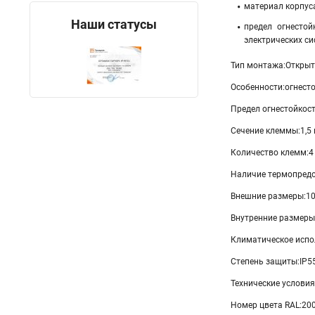
материал корпус
Наши статусы
предел огнесто
электрических си
Тип монтажа:Откры
Особенности:огнест
Предел огнестойкост
Сечение клеммы:1,5
Количество клемм:4
Наличие термопредо
Внешние размеры:1
Внутренние размеры
Климатическое испо
Степень защиты:IP5
Технические условия
Номер цвета RAL:20