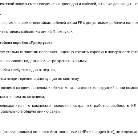
ческой защиты мест соединения проводов и кабелей, а так же для защиты о
:
х с применением огнестойких кабелей серии FR с допустимым рабочим напря
Огнестойких кабельных линий Промрукав.
тойких коробок «Промрукав»:
вух стальных пластин позволяет надежно крепить коробку к поверхности стен
и позволяют надежно и быстро крепить клеммы;
робки требуется одна отвертка;
вки входит крепеж и инструкция по монтажу;
пления к сэндвич-панелям, в обхват металлических конструкций и при помо
мент клемм по сечениям;
редохранителя в комплекте позволяет сохранять работоспособность КЛ
раллельно в общую линию связи.
 (сталь/полимер) является безгалогенным («HF» – halogen-free), не содержи