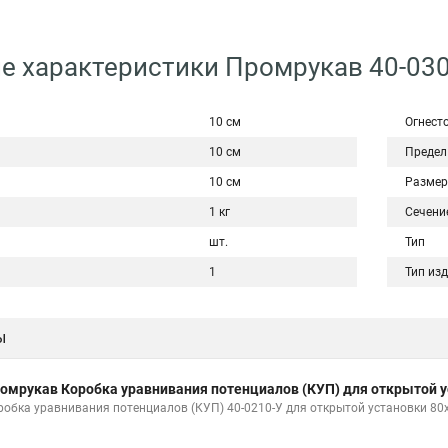
е характеристики Промрукав 40-030
10 см
Огнест
10 см
Предел
10 см
Размер
1 кг
Сечени
шт.
Тип
1
Тип из
ы
омрукав Коробка уравнивания потенциалов (КУП) для открытой у
робка уравнивания потенциалов (КУП) 40-0210-У для открытой установки 80