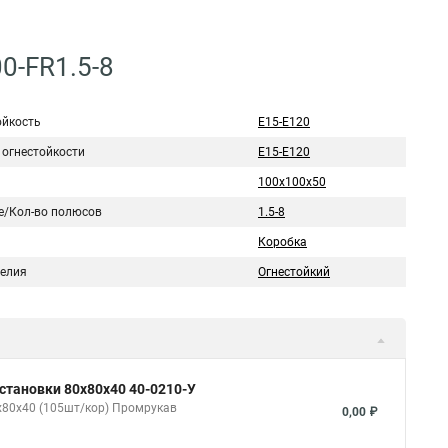
0-FR1.5-8
ойкость
Е15-Е120
 огнестойкости
Е15-Е120
100х100х50
е/Кол-во полюсов
1.5-8
Коробка
делия
Огнестойкий
становки 80х80х40 40-0210-У
х80х40 (105шт/кор) Промрукав
0,00 ₽