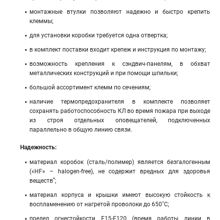
монтажные втулки позволяют надежно и быстро крепить
клеммы;
для установки коробки требуется одна отвертка;
в комплект поставки входит крепеж и инструкция по монтажу;
возможность крепления к сэндвич-панелям, в обхват
металлических конструкций и при помощи шпильки;
большой ассортимент клемм по сечениям;
наличие термопредохранителя в комплекте позволяет
сохранять работоспособность КЛ во время пожара при выходе
из строя отдельных оповещателей, подключенных
параллельно в общую линию связи.
Надежность:
материал коробок (сталь/полимер) является безгалогенным
(«HF» – halogen-free), не содержит вредных для здоровья
*
веществ
;
материал корпуса и крышки имеют высокую стойкость к
воспламенению от нагретой проволоки до 650˚С;
предел огнестойкости Е15-Е120 (время работы линии в