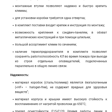
монтажные втулки позволяют надежно и быстро крепить
клеммы;
для установки коробки требуется одна отвертка;
в комплект поставки входит крепеж и инструкция по монтажу;
возможность крепления к сэндвич-панелям, в обхват
металлических конструкций и при помощи шпильки;
большой ассортимент клемм по сечениям;
наличие термопредохранителя в комплекте позволяет
сохранять работоспособность КЛ во время пожара при выходе
из строя отдельных оповещателей, подключенных
параллельно в общую линию связи.
Надежность:
материал коробок (сталь/полимер) является безгалогенным
(«HF» – halogen-free), не содержит вредных для здоровья
*
веществ
;
материал корпуса и крышки имеют высокую стойкость к
воспламенению от нагретой проволоки до 650˚С;
предел огнестойкости Е15-Е120 (время работы линии в