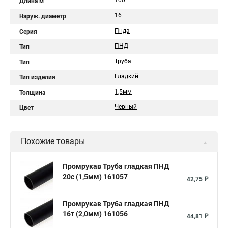
100
Длина м
16
Наруж. диаметр
Пнда
Серия
ПНД
Тип
Труба
Тип
Гладкий
Тип изделия
1,5мм
Толщина
Черный
Цвет
Похожие товары
Промрукав Труба гладкая ПНД
20с (1,5мм) 161057
42,75 ₽
Промрукав Труба гладкая ПНД
16т (2,0мм) 161056
44,81 ₽