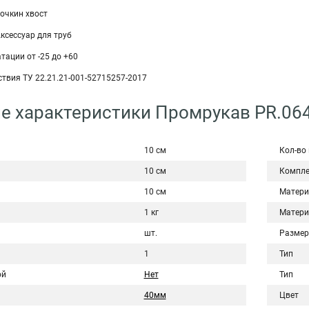
очкин хвост
ксессуар для труб
тации от -25 до +60
твия ТУ 22.21.21-001-52715257-2017
е характеристики Промрукав PR.06
10 см
Кол-во
10 см
Компле
10 см
Матери
1 кг
Матери
шт.
Размер
1
Тип
ой
Нет
Тип
40мм
Цвет