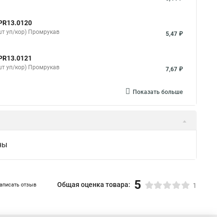
PR13.0120
шт уп/кор) Промрукав
5,47 ₽
PR13.0121
шт уп/кор) Промрукав
7,67 ₽
Показать больше
ны
5
Общая оценка товара:
аписать отзыв
1