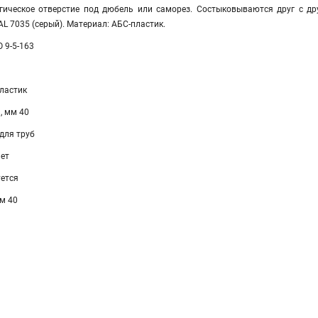
гическое отверстие под дюбель или саморез. Состыковываются друг с д
AL 7035 (серый). Материал: АБС-пластик.
 9-5-163
ластик
, мм 40
для труб
ет
уется
м 40