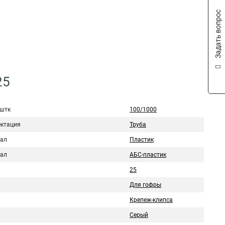
Задать вопрос
25
 штк
100/1000
ктация
Труба
ал
Пластик
ал
АБС-пластик
25
Для гофры
Крепеж-клипса
Серый