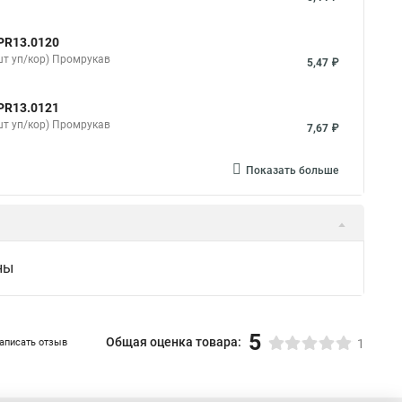
PR13.0120
шт уп/кор) Промрукав
5,47 ₽
PR13.0121
шт уп/кор) Промрукав
7,67 ₽
Показать больше
ны
5
Общая оценка товара:
аписать отзыв
1