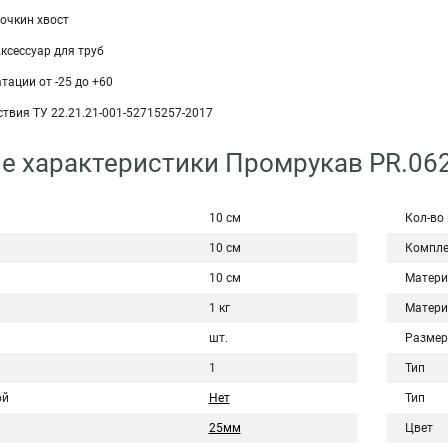
очкин хвост
ксессуар для труб
тации от -25 до +60
твия ТУ 22.21.21-001-52715257-2017
е характеристики Промрукав PR.06
10 см
Кол-во
10 см
Компле
10 см
Матери
1 кг
Матери
шт.
Размер
1
Тип
ой
Нет
Тип
25мм
Цвет