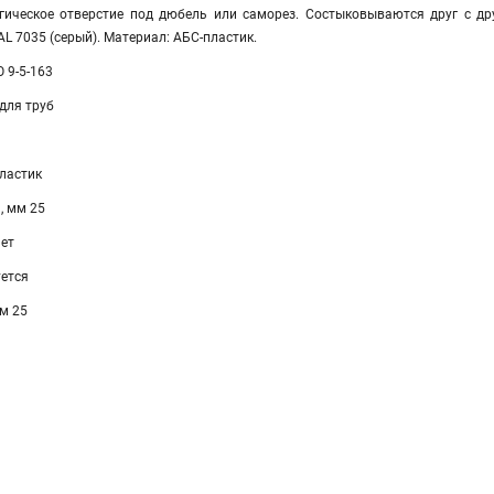
гическое отверстие под дюбель или саморез. Состыковываются друг с д
AL 7035 (серый). Материал: АБС-пластик.
 9-5-163
для труб
ластик
, мм 25
ет
уется
м 25