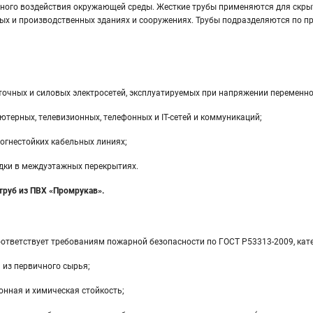
ного воздействия окружающей среды. Жесткие трубы применяются для скрытой
х и производственных зданиях и сооружениях. Трубы подразделяются по про
очных и силовых электросетей, эксплуатируемых при напряжении переменног
терных, телевизионных, телефонных и IT-сетей и коммуникаций;
огнестойких кабельных линиях;
дки в междуэтажных перекрытиях.
труб из ПВХ «Промрукав».
ответствует требованиям пожарной безопасности по ГОСТ Р53313-2009, кате
 из первичного сырья;
онная и химическая стойкость;