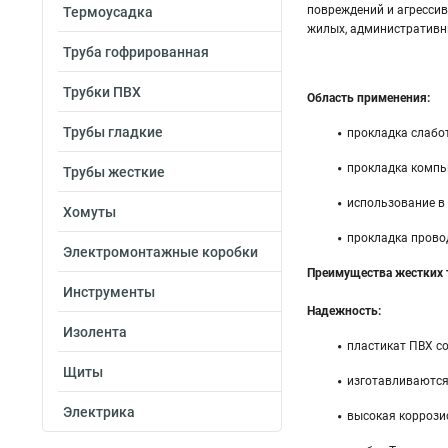
повреждений и агрессив
Термоусадка
жилых, административны
Труба гофрированная
Трубки ПВХ
Область применения:
Трубы гладкие
прокладка слабот
прокладка компью
Трубы жесткие
использование в 
Хомуты
прокладка прово
Электромонтажные коробки
Преимущества жестких 
Инструменты
Надежность:
Изолента
пластикат ПВХ со
Щиты
изготавливаются
Электрика
высокая коррози