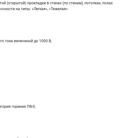
 (открытой) прокладки в стенах (по стенам), потолках, полах
чности на типы: «Легкая», «Тяжелая».
о тока величиной до 1000 В;
гория горения ПВ-0;