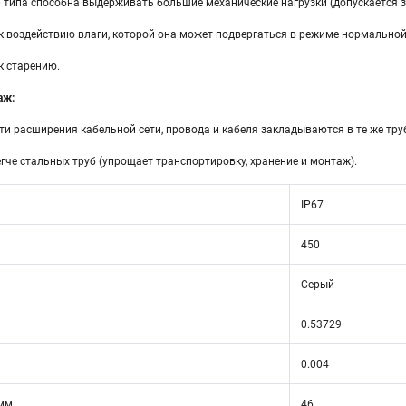
 типа способна выдерживать большие механические нагрузки (допускается з
к воздействию влаги, которой она может подвергаться в режиме нормальной
к старению.
аж:
и расширения кабельной сети, провода и кабеля закладываются в те же тру
легче стальных труб (упрощает транспортировку, хранение и монтаж).
IP67
450
Серый
0.53729
0.004
 мм
46