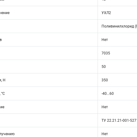
нение
УХЛ2
Поливинилхлорид (
в
Нет
7035
50
, Н
350
 °C
-40...60
ние
Нет
ТУ 22.21.21-001-52
злучению
Нет