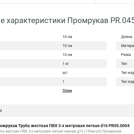
е характеристики Промрукав PR.04
10 см
Длина
10 см
Матери
10 см
Резка
1 кг
Тип
шт.
Тип из
1
Тип из
50мм
ы
омрукав Труба жесткая ПВХ 3-х метровая легкая d16 PR05.0004
уба жесткая ПВХ 3-х метровая легкая черная д16 (150м/уп) Промрукав