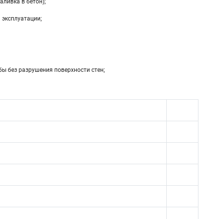
аливка в бетон);
 эксплуатации;
бы без разрушения поверхности стен;