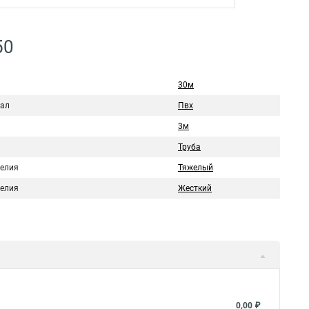
50
30м
ал
Пвх
3м
Труба
делия
Тяжелый
делия
Жесткий
0,00 ₽