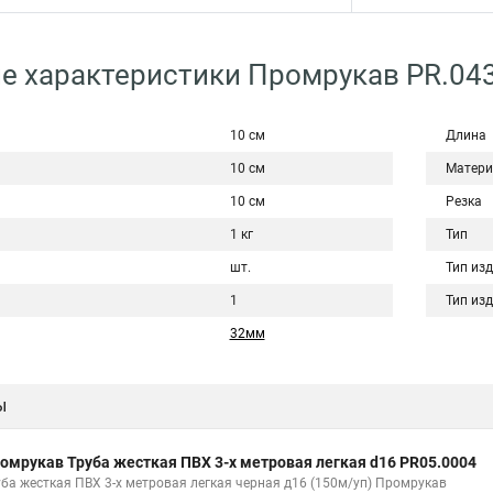
е характеристики Промрукав PR.04
10 см
Длина
10 см
Матери
10 см
Резка
1 кг
Тип
шт.
Тип из
1
Тип из
32мм
ы
омрукав Труба жесткая ПВХ 3-х метровая легкая d16 PR05.0004
уба жесткая ПВХ 3-х метровая легкая черная д16 (150м/уп) Промрукав