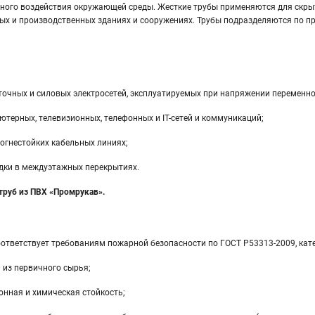
ного воздействия окружающей среды. Жесткие трубы применяются для скрытой
х и производственных зданиях и сооружениях. Трубы подразделяются по про
очных и силовых электросетей, эксплуатируемых при напряжении переменног
терных, телевизионных, телефонных и IT-сетей и коммуникаций;
огнестойких кабельных линиях;
дки в междуэтажных перекрытиях.
труб из ПВХ «Промрукав».
ответствует требованиям пожарной безопасности по ГОСТ Р53313-2009, кате
 из первичного сырья;
онная и химическая стойкость;