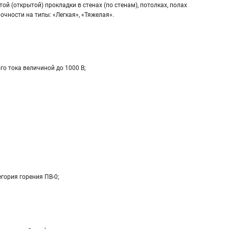
 (открытой) прокладки в стенах (по стенам), потолках, полах
чности на типы: «Легкая», «Тяжелая».
о тока величиной до 1000 В;
гория горения ПВ-0;