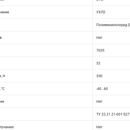
нение
УХЛ2
Поливинилхлорид (
в
Нет
7035
32
, Н
350
 °C
-40...60
ние
Нет
ТУ 22.21.21-001-52
злучению
Нет