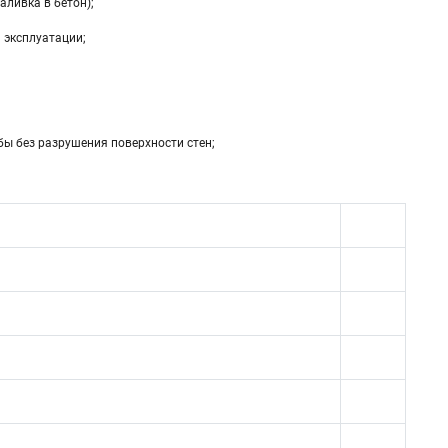
аливка в бетон);
 эксплуатации;
бы без разрушения поверхности стен;