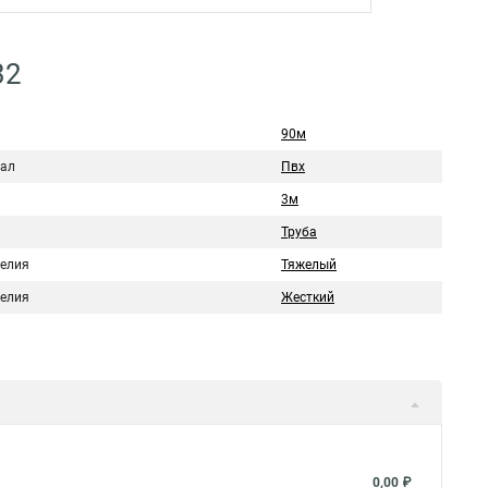
32
90м
ал
Пвх
3м
Труба
делия
Тяжелый
делия
Жесткий
0,00 ₽