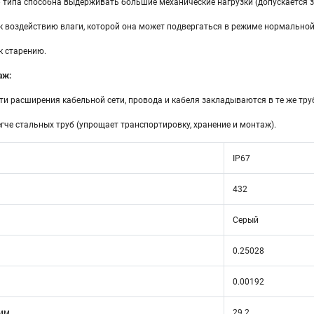
 типа способна выдерживать большие механические нагрузки (допускается з
к воздействию влаги, которой она может подвергаться в режиме нормальной
к старению.
аж:
и расширения кабельной сети, провода и кабеля закладываются в те же тру
легче стальных труб (упрощает транспортировку, хранение и монтаж).
IP67
432
Серый
0.25028
0.00192
 мм
29.2