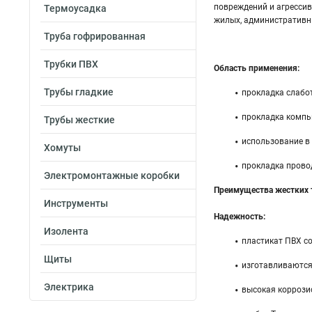
повреждений и агрессив
Термоусадка
жилых, административны
Труба гофрированная
Трубки ПВХ
Область применения:
Трубы гладкие
прокладка слабот
прокладка компью
Трубы жесткие
использование в 
Хомуты
прокладка прово
Электромонтажные коробки
Преимущества жестких 
Инструменты
Надежность:
Изолента
пластикат ПВХ со
Щиты
изготавливаются
Электрика
высокая коррози