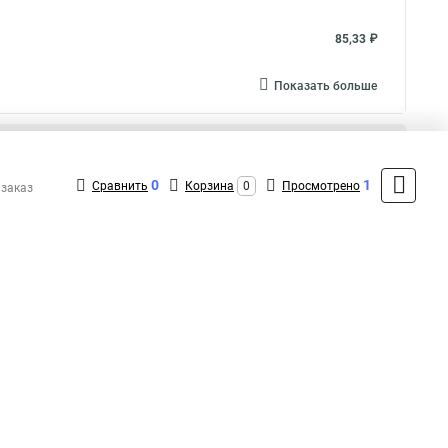
85,33 ₽
Показать больше
0
1
Сравнить
Корзина
0
Просмотрено
 заказ
496,34 ₽
753,96 ₽
496,34 ₽
Показать больше