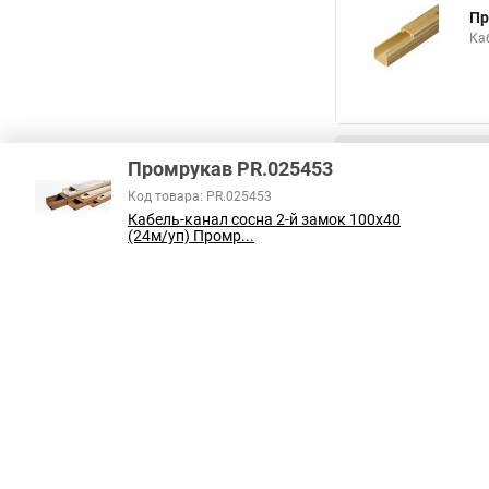
Пр
Ка
Аналоги по цен
Промрукав PR.025453
Код товара: PR.025453
Пр
Кабель-канал сосна 2-й замок 100х40
Ка
(24м/уп) Промр...
Пр
Ка
Пр
Ка