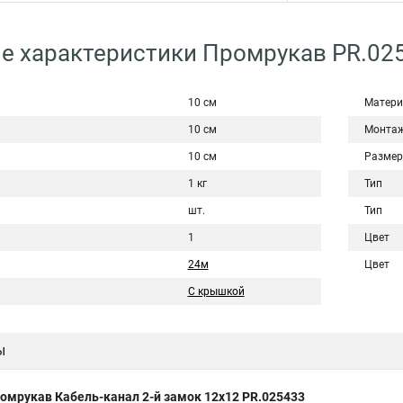
е характеристики Промрукав PR.02
10 см
Матери
10 см
Монта
10 см
Размер
1 кг
Тип
шт.
Тип
1
Цвет
24м
Цвет
С крышкой
ы
омрукав Кабель-канал 2-й замок 12х12 PR.025433