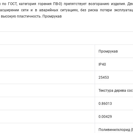
 по ГОСТ, категория горения ПВ-0) препятствует возгоранию изделия. Д
расширении сети и в аварийных ситуациях, без риска потери эксплуата
и высокую пластичность. Промрукав
Промрукав
IP40
25453
Текстура дерева со
0.86013
0.00429
Поливинилхлорид (