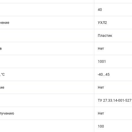
40
нение
УХЛ2
Пластик
в
Нет
1001
 °C
-40...45
ние
Нет
ТУ 27.33.14-001-52
злучению
Нет
100