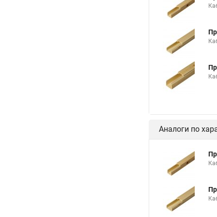
Ка
Пр
Ка
Пр
Ка
Аналоги по хар
Пр
Ка
Пр
Ка