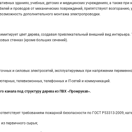
тивных зданиях, учебных, детских и медицинских учреждениях, а также при 
белей и проводов от механических повреждений, препятствуют возгоранию, 
 возможность дополнительного монтажа электропроводки.
имитирует цвет дерева, создавая привлекательный внешний вид интерьера. 
ковых стенках (кроме больших сечений).
очных и силовых электросетей, эксплуатируемых при напряжении переменног
терных, телевизионных, телефонных и IT-сетей и коммуникаций.
о канала под структуру дерева из ПВХ «Промрукав».
ответствует требованиям пожарной безопасности по ГОСТ Р53313-2009, кате
 из первичного сырья;