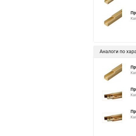
Пр
Ка
Аналоги по хар
Пр
Ка
Пр
Ка
Пр
Ка