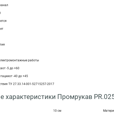
-канал
0
уется
ет
тия
Электромонтажные работы
аот -5 до +60
тацииот -40 до +45
твия ТУ 27.33.14-001-52715257-2017
е характеристики Промрукав PR.02
10 см
Матери