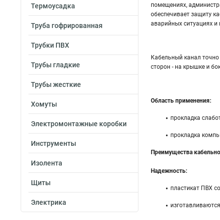
помещениях, администра
Термоусадка
обеспечивает защиту ка
аварийных ситуациях и
Труба гофрированная
Трубки ПВХ
Кабельный канал точно 
Трубы гладкие
сторон - на крышке и бо
Трубы жесткие
Область применения:
Хомуты
прокладка слабот
Электромонтажные коробки
прокладка компью
Инструменты
Преимущества кабельног
Изолента
Надежность:
Щиты
пластикат ПВХ со
Электрика
изготавливаются