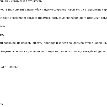
онная и химическая стойкость;
ость (при сильных перегибах изделие сохраняет свои эксплуатационные хар
адежно удерживает крышку (возможность самопроизвольного открытия крыш
нию.
аж:
ти расширения кабельной сети, провода и кабеля закладываются в кабельны
 надежно крепится к различным поверхностям при помощи клея, благодаря 
U.АГ35.H03945
ПВХ