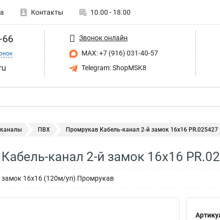
а
Контакты
10.00 - 18.00
-66
Звонок онлайн
MAX: +7 (916) 031-40-57
онок
ru
Telegram: ShopMSK8
 каналы
ПВХ
Промрукав Кабель-канал 2-й замок 16х16 PR.025427
Кабель-канал 2-й замок 16х16 PR.0
й замок 16х16 (120м/уп) Промрукав
Артику