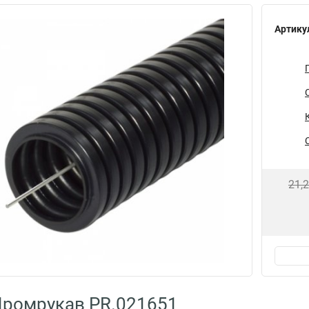
Артику
21,
Промрукав PR.021651