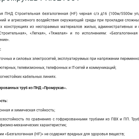
ая ПНД Строительная безгалогенная (HF) черная с/з д16 (100м/5500м уп
ний и агрессивного воздействия окружающей среды при прокладке сложных
х конструкциях из несгораемых материалов жилых, административных и 
троительная», «Легкая», «Тяжелая» и по исполнениям: «Безгалогенная 
ние».
:
очных и силовых электросетей, эксплуатируемых при напряжении переменног
терных, телевизионных, телефонных и IT-сетей и коммуникаций;
огнестойких кабельных линиях.
рованных труб из ПНД «Промрукав».
сть:
онная и химическая стойкость;
зостойкость по сравнению с гофрированными трубами из ПВХ и ПП. Труба
 физико-механических характеристик;
ии «Безгалогенная (HF)» не содержит вредных для здоровья веществ;