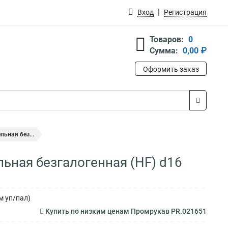
Вход
Регистрация
Товаров:
0
Сумма:
0,00 ₽
Оформить заказ
ьная без...
ьная безгалогенная (HF) d16
м уп/пал)
Купить по низким ценам Промрукав PR.021651