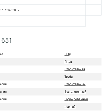
52715257-2017
1651
ал
ПНД
Пнда
Строительная
Труба
делия
Строительный
делия
Безгалогенный
делия
Гофрированный
Черный