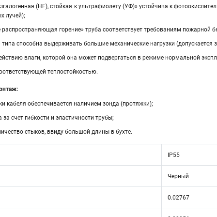
згалогенная (HF), стойкая к ультрафиолету (УФ)» устойчива к фотоокислит
х лучей);
 распространяющая горение» труба соответствует требованиям пожарной безопа
 типа способна выдерживать большие механические нагрузки (допускается з
ействию влаги, которой она может подвергаться в режиме нормальной экспл
соответствующей теплостойкостью.
онтаж:
ки кабеля обеспечивается наличием зонда (протяжки);
 за счет гибкости и эластичности трубы;
ичество стыков, ввиду большой длины в бухте.
IP55
Черный
0.02767