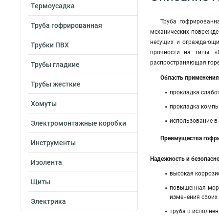
Термоусадка
Труба гофрированн
Труба гофрированная
механических поврежде
несущих и ограждающи
Трубки ПВХ
прочности на типы: «С
распространяющая горе
Трубы гладкие
Область применения
Трубы жесткие
прокладка слабот
Хомуты
прокладка компью
использование в 
Электромонтажные коробки
Преимущества гофри
Инструменты
Надежность и безопасно
Изолента
высокая коррози
Щиты
повышенная моро
изменения своих
Электрика
труба в исполнен