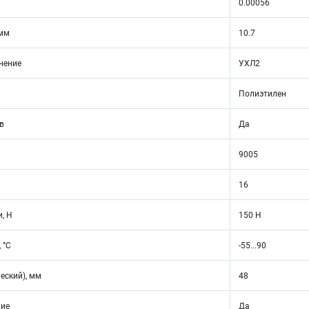
0.00056
 мм
10.7
нение
УХЛ2
Полиэтилен
в
Да
9005
16
, Н
150 Н
 °C
-55...90
еский), мм
48
ние
Да