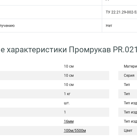
ТУ 22.21.29-002-
злучению
Нет
е характеристики Промрукав PR.02
10 см
Матери
10 см
Серия
10 см
Тип
1 кг
Тип
шт.
Тип из
1
Тип из
16мм
Тип из
100м/5500м
Цвет