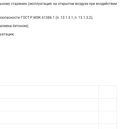
ельному старению (эксплуатация на открытом воздухе при воздействии
сности ГОСТ Р МЭК 61386.1 (п. 13.1.3.1, п. 13.1.3.2);
аливка бетоном);
уатации;