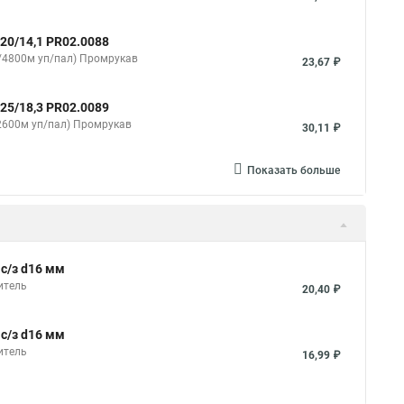
20/14,1 PR02.0088
/4800м уп/пал) Промрукав
23,67 ₽
25/18,3 PR02.0089
2600м уп/пал) Промрукав
30,11 ₽
Показать больше
с/з d16 мм
итель
20,40 ₽
с/з d16 мм
итель
16,99 ₽